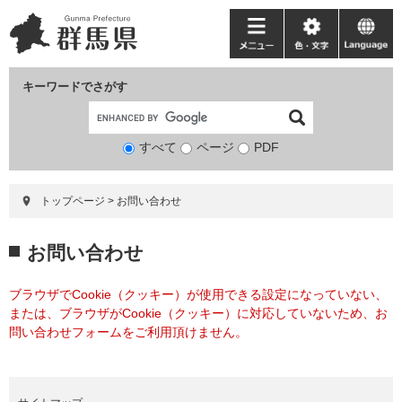
ペ
メ
ー
ニ
メ
色・
language
ジ
ュ
ニ
文
の
ー
ュ
字
キーワードでさがす
先
を
ー
頭
飛
で
ば
すべて
ページ
検
PDF
す。
し
索
て
対
本
トップページ
>
お問い合わせ
象
文
へ
本
お問い合わせ
文
ブラウザでCookie（クッキー）が使用できる設定になっていない、
または、ブラウザがCookie（クッキー）に対応していないため、お
問い合わせフォームをご利用頂けません。