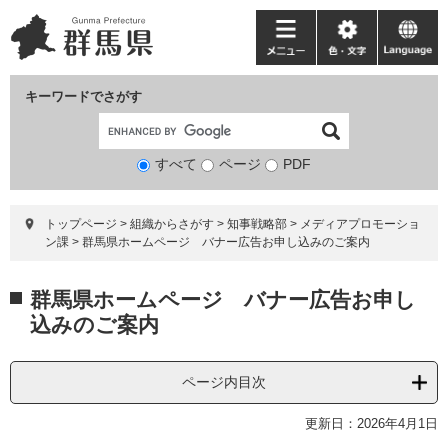
ペ
メ
ー
ニ
メ
色・
language
ジ
ュ
ニ
文
の
ー
ュ
字
キーワードでさがす
先
を
ー
頭
飛
で
ば
すべて
ページ
検
PDF
す。
し
索
て
対
本
トップページ
>
組織からさがす
>
知事戦略部
>
メディアプロモーショ
象
文
ン課
>
群馬県ホームページ バナー広告お申し込みのご案内
へ
本
群馬県ホームページ バナー広告お申し
文
込みのご案内
ページ内目次
更新日：2026年4月1日