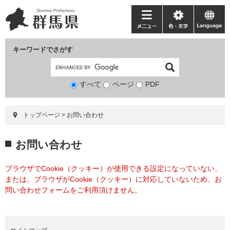
ペ
メ
ー
ニ
メ
色・
language
ジ
ュ
ニ
文
の
ー
ュ
字
キーワードでさがす
先
を
ー
頭
飛
で
ば
すべて
ページ
検
PDF
す。
し
索
て
対
本
トップページ
>
お問い合わせ
象
文
へ
本
お問い合わせ
文
ブラウザでCookie（クッキー）が使用できる設定になっていない、
または、ブラウザがCookie（クッキー）に対応していないため、お
問い合わせフォームをご利用頂けません。