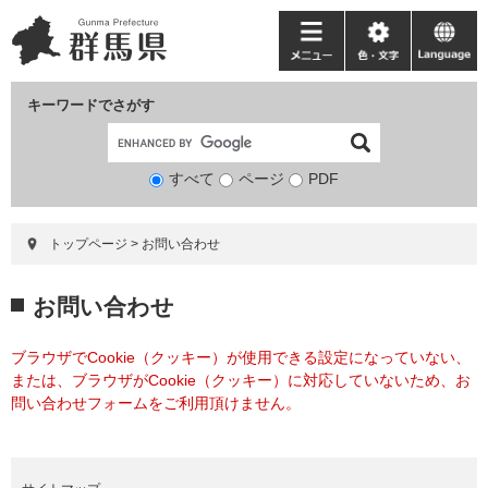
ペ
メ
ー
ニ
メ
色・
language
ジ
ュ
ニ
文
の
ー
ュ
字
キーワードでさがす
先
を
ー
頭
飛
で
ば
すべて
ページ
検
PDF
す。
し
索
て
対
本
トップページ
>
お問い合わせ
象
文
へ
本
お問い合わせ
文
ブラウザでCookie（クッキー）が使用できる設定になっていない、
または、ブラウザがCookie（クッキー）に対応していないため、お
問い合わせフォームをご利用頂けません。