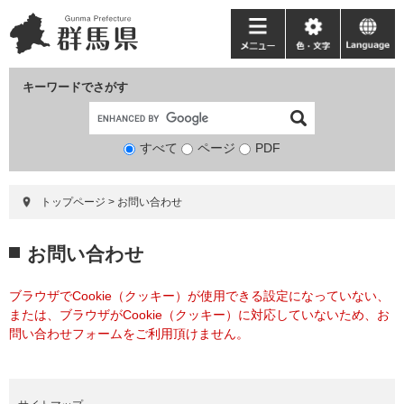
ペ
メ
ー
ニ
メ
色・
language
ジ
ュ
ニ
文
の
ー
ュ
字
キーワードでさがす
先
を
ー
頭
飛
で
ば
すべて
ページ
検
PDF
す。
し
索
て
対
本
トップページ
>
お問い合わせ
象
文
へ
本
お問い合わせ
文
ブラウザでCookie（クッキー）が使用できる設定になっていない、
または、ブラウザがCookie（クッキー）に対応していないため、お
問い合わせフォームをご利用頂けません。