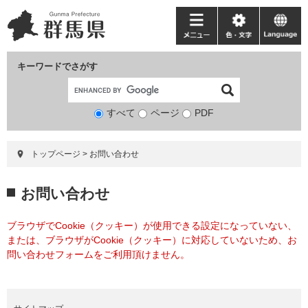
ペ
メ
ー
ニ
メ
色・
language
ジ
ュ
ニ
文
の
ー
ュ
字
キーワードでさがす
先
を
ー
頭
飛
で
ば
すべて
ページ
検
PDF
す。
し
索
て
対
本
トップページ
>
お問い合わせ
象
文
へ
本
お問い合わせ
文
ブラウザでCookie（クッキー）が使用できる設定になっていない、
または、ブラウザがCookie（クッキー）に対応していないため、お
問い合わせフォームをご利用頂けません。