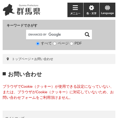
ペ
メ
ー
ニ
メ
色・
language
ジ
ュ
ニ
文
の
ー
ュ
字
キーワードでさがす
先
を
ー
頭
飛
で
ば
すべて
ページ
検
PDF
す。
し
索
て
対
本
トップページ
>
お問い合わせ
象
文
へ
本
お問い合わせ
文
ブラウザでCookie（クッキー）が使用できる設定になっていない、
または、ブラウザがCookie（クッキー）に対応していないため、お
問い合わせフォームをご利用頂けません。