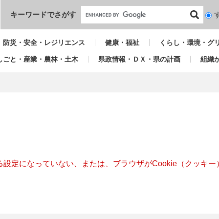
本文へ
キーワードでさがす
検
索
対
防災・安全・レジリエンス
健康・福祉
くらし・環境・グ
象
しごと・産業・農林・土木
県政情報・ＤＸ・県の計画
組織
きる設定になっていない、または、ブラウザがCookie（クッ