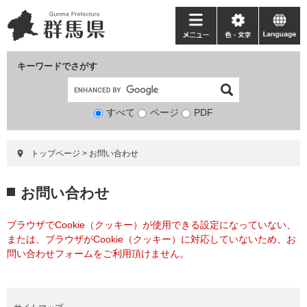
ペ
メ
ー
ニ
メ
色・
language
ジ
ュ
ニ
文
の
ー
ュ
字
キーワードでさがす
先
を
ー
頭
飛
で
ば
すべて
ページ
検
PDF
す。
し
索
て
対
本
トップページ
>
お問い合わせ
象
文
へ
本
お問い合わせ
文
ブラウザでCookie（クッキー）が使用できる設定になっていない、
または、ブラウザがCookie（クッキー）に対応していないため、お
問い合わせフォームをご利用頂けません。