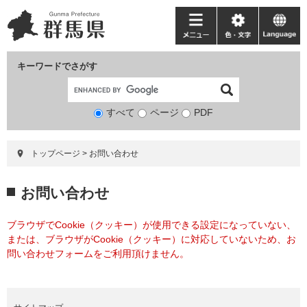
ペ
メ
ー
ニ
メ
色・
language
ジ
ュ
ニ
文
の
ー
ュ
字
キーワードでさがす
先
を
ー
頭
飛
で
ば
すべて
ページ
検
PDF
す。
し
索
て
対
本
トップページ
>
お問い合わせ
象
文
へ
本
お問い合わせ
文
ブラウザでCookie（クッキー）が使用できる設定になっていない、
または、ブラウザがCookie（クッキー）に対応していないため、お
問い合わせフォームをご利用頂けません。