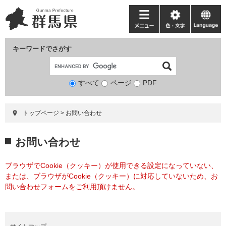
ペ
メ
ー
ニ
メ
色・
language
ジ
ュ
ニ
文
の
ー
ュ
字
キーワードでさがす
先
を
ー
頭
飛
で
ば
すべて
ページ
検
PDF
す。
し
索
て
対
本
トップページ
>
お問い合わせ
象
文
へ
本
お問い合わせ
文
ブラウザでCookie（クッキー）が使用できる設定になっていない、
または、ブラウザがCookie（クッキー）に対応していないため、お
問い合わせフォームをご利用頂けません。