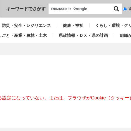
本文へ
キーワードでさがす
検
索
対
防災・安全・レジリエンス
健康・福祉
くらし・環境・グ
象
しごと・産業・農林・土木
県政情報・ＤＸ・県の計画
組織
きる設定になっていない、または、ブラウザがCookie（クッ