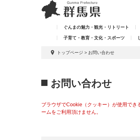
ペ
メ
メ
ー
ニ
ニ
ジ
ュ
ュ
の
ー
ぐんまの魅力・観光・リトリート
ー
先
を
子育て・教育・文化・スポーツ
を
頭
飛
飛
で
ば
トップページ
>
お問い合わせ
す。
し
ば
て
し
本
本
て
文
文
お問い合わせ
へ
ブラウザでCookie（クッキー）が使用で
ームをご利用頂けません。