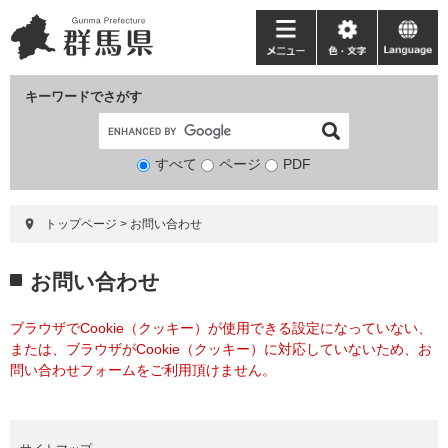
ペ
メ
ー
ニ
メ
色・
language
ジ
ュ
ニ
文
の
ー
ュ
字
キーワードでさがす
先
を
ー
頭
飛
で
ば
すべて
ページ
検
PDF
す。
し
索
て
対
本
トップページ
>
お問い合わせ
象
文
へ
本
お問い合わせ
文
ブラウザでCookie（クッキー）が使用できる設定になっていない、
または、ブラウザがCookie（クッキー）に対応していないため、お
問い合わせフォームをご利用頂けません。