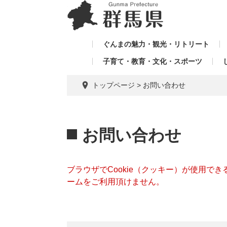
ペ
メ
メ
ー
ニ
ニ
ジ
ュ
ュ
の
ー
ぐんまの魅力・観光・リトリート
ー
先
を
子育て・教育・文化・スポーツ
を
頭
飛
飛
で
ば
トップページ
>
お問い合わせ
す。
し
ば
て
し
本
本
て
文
文
お問い合わせ
へ
ブラウザでCookie（クッキー）が使用で
ームをご利用頂けません。