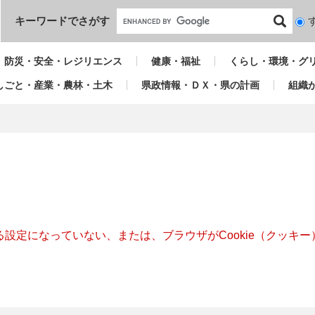
本文へ
キーワードでさがす
検
索
対
防災・安全・レジリエンス
健康・福祉
くらし・環境・グ
象
しごと・産業・農林・土木
県政情報・ＤＸ・県の計画
組織
きる設定になっていない、または、ブラウザがCookie（クッ