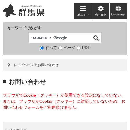
ペ
メ
ー
ニ
メ
色・
language
ジ
ュ
ニ
文
の
ー
ュ
字
キーワードでさがす
先
を
ー
頭
飛
で
ば
すべて
ページ
検
PDF
す。
し
索
て
対
本
トップページ
>
お問い合わせ
象
文
へ
本
お問い合わせ
文
ブラウザでCookie（クッキー）が使用できる設定になっていない、
または、ブラウザがCookie（クッキー）に対応していないため、お
問い合わせフォームをご利用頂けません。