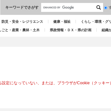
本文へ
キーワードでさがす
検
索
対
防災・安全・レジリエンス
健康・福祉
くらし・環境・グ
象
しごと・産業・農林・土木
県政情報・ＤＸ・県の計画
組織
きる設定になっていない、または、ブラウザがCookie（クッ