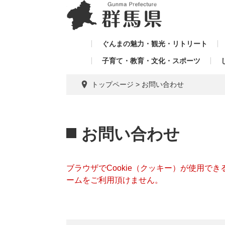
ペ
メ
メ
ー
ニ
ニ
ジ
ュ
ュ
の
ー
ぐんまの魅力・観光・リトリート
ー
先
を
子育て・教育・文化・スポーツ
を
頭
飛
飛
で
ば
トップページ
>
お問い合わせ
す。
し
ば
て
し
本
本
て
文
文
お問い合わせ
へ
ブラウザでCookie（クッキー）が使用で
ームをご利用頂けません。