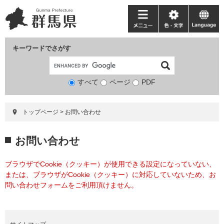
ペ
メ
ー
ニ
メ
色・
language
ジ
ュ
ニ
文
の
ー
ュ
字
キーワードでさがす
先
を
ー
頭
飛
で
ば
すべて
ページ
検
PDF
す。
し
索
て
対
本
トップページ
>
お問い合わせ
象
文
へ
本
お問い合わせ
文
ブラウザでCookie（クッキー）が使用できる設定になっていない、
または、ブラウザがCookie（クッキー）に対応していないため、お
問い合わせフォームをご利用頂けません。