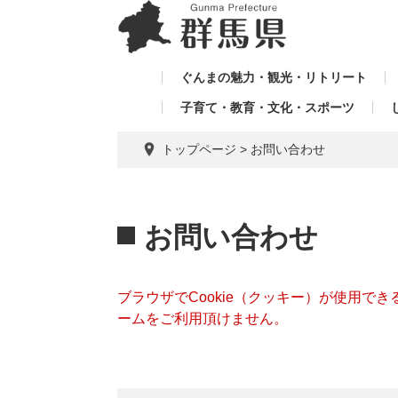
ペ
メ
メ
ー
ニ
ニ
ジ
ュ
ュ
の
ー
ぐんまの魅力・観光・リトリート
ー
先
を
子育て・教育・文化・スポーツ
を
頭
飛
飛
で
ば
トップページ
>
お問い合わせ
す。
し
ば
て
し
本
本
て
文
文
お問い合わせ
へ
ブラウザでCookie（クッキー）が使用で
ームをご利用頂けません。