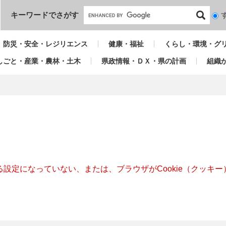
本文へ
キーワードでさがす
検
索
対
防災・安全・レジリエンス
健康・福祉
くらし・環境・グ
象
しごと・産業・農林・土木
県政情報・ＤＸ・県の計画
組織
きる設定になっていない、または、ブラウザがCookie（クッ