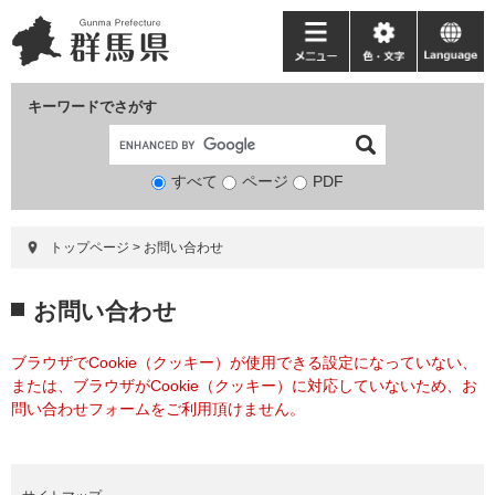
ペ
メ
ー
ニ
メ
色・
language
ジ
ュ
ニ
文
の
ー
ュ
字
キーワードでさがす
先
を
ー
頭
飛
で
ば
すべて
ページ
検
PDF
す。
し
索
て
対
本
トップページ
>
お問い合わせ
象
文
へ
本
お問い合わせ
文
ブラウザでCookie（クッキー）が使用できる設定になっていない、
または、ブラウザがCookie（クッキー）に対応していないため、お
問い合わせフォームをご利用頂けません。