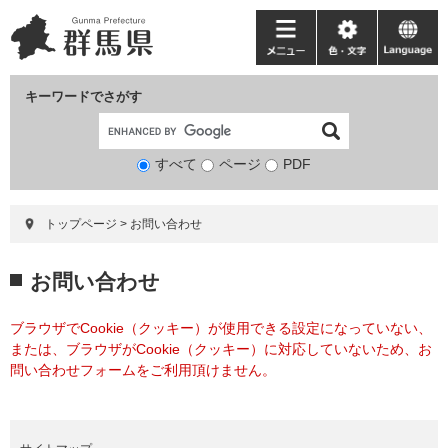
ペ
メ
ー
ニ
メ
色・
language
ジ
ュ
ニ
文
の
ー
ュ
字
キーワードでさがす
先
を
ー
頭
飛
で
ば
すべて
ページ
検
PDF
す。
し
索
て
対
本
トップページ
>
お問い合わせ
象
文
へ
本
お問い合わせ
文
ブラウザでCookie（クッキー）が使用できる設定になっていない、
または、ブラウザがCookie（クッキー）に対応していないため、お
問い合わせフォームをご利用頂けません。