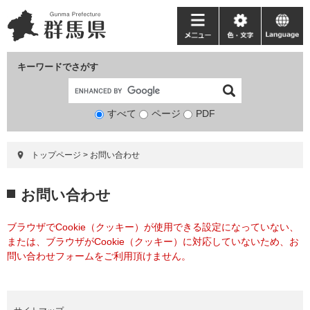
ペ
メ
ー
ニ
メ
色・
language
ジ
ュ
ニ
文
の
ー
ュ
字
キーワードでさがす
先
を
ー
頭
飛
で
ば
すべて
ページ
検
PDF
す。
し
索
て
対
本
トップページ
>
お問い合わせ
象
文
へ
本
お問い合わせ
文
ブラウザでCookie（クッキー）が使用できる設定になっていない、
または、ブラウザがCookie（クッキー）に対応していないため、お
問い合わせフォームをご利用頂けません。