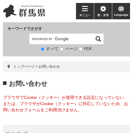
ペ
メ
ー
ニ
メ
色・
language
ジ
ュ
ニ
文
の
ー
ュ
字
キーワードでさがす
先
を
ー
頭
飛
で
ば
すべて
ページ
検
PDF
す。
し
索
て
対
本
トップページ
>
お問い合わせ
象
文
へ
本
お問い合わせ
文
ブラウザでCookie（クッキー）が使用できる設定になっていない、
または、ブラウザがCookie（クッキー）に対応していないため、お
問い合わせフォームをご利用頂けません。