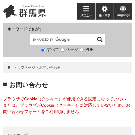
ペ
メ
ー
ニ
メ
色・
language
ジ
ュ
ニ
文
の
ー
ュ
字
キーワードでさがす
先
を
ー
頭
飛
で
ば
すべて
ページ
検
PDF
す。
し
索
て
対
本
トップページ
>
お問い合わせ
象
文
へ
本
お問い合わせ
文
ブラウザでCookie（クッキー）が使用できる設定になっていない、
または、ブラウザがCookie（クッキー）に対応していないため、お
問い合わせフォームをご利用頂けません。