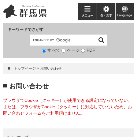
ペ
メ
ー
ニ
メ
色・
language
ジ
ュ
ニ
文
の
ー
ュ
字
キーワードでさがす
先
を
ー
頭
飛
で
ば
すべて
ページ
検
PDF
す。
し
索
て
対
本
トップページ
>
お問い合わせ
象
文
へ
本
お問い合わせ
文
ブラウザでCookie（クッキー）が使用できる設定になっていない、
または、ブラウザがCookie（クッキー）に対応していないため、お
問い合わせフォームをご利用頂けません。