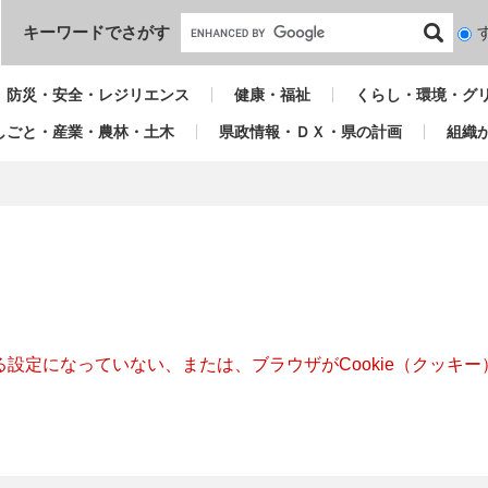
本文へ
キーワードでさがす
検
索
対
防災・安全・レジリエンス
健康・福祉
くらし・環境・グ
象
しごと・産業・農林・土木
県政情報・ＤＸ・県の計画
組織
きる設定になっていない、または、ブラウザがCookie（クッ