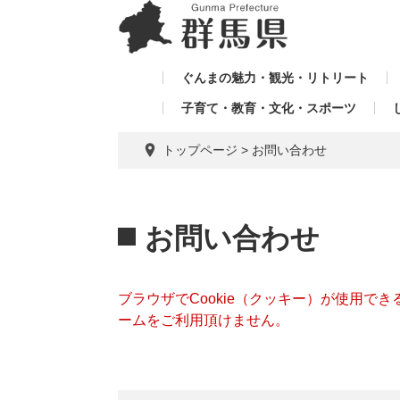
ペ
メ
メ
ー
ニ
ニ
ジ
ュ
ュ
の
ー
ぐんまの魅力・観光・リトリート
ー
先
を
子育て・教育・文化・スポーツ
を
頭
飛
飛
で
ば
トップページ
>
お問い合わせ
す。
し
ば
て
し
本
本
て
文
文
お問い合わせ
へ
ブラウザでCookie（クッキー）が使用で
ームをご利用頂けません。