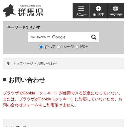
ペ
メ
ー
ニ
メ
色・
language
ジ
ュ
ニ
文
の
ー
ュ
字
キーワードでさがす
先
を
ー
頭
飛
で
ば
すべて
ページ
検
PDF
す。
し
索
て
対
本
トップページ
>
お問い合わせ
象
文
へ
本
お問い合わせ
文
ブラウザでCookie（クッキー）が使用できる設定になっていない、
または、ブラウザがCookie（クッキー）に対応していないため、お
問い合わせフォームをご利用頂けません。