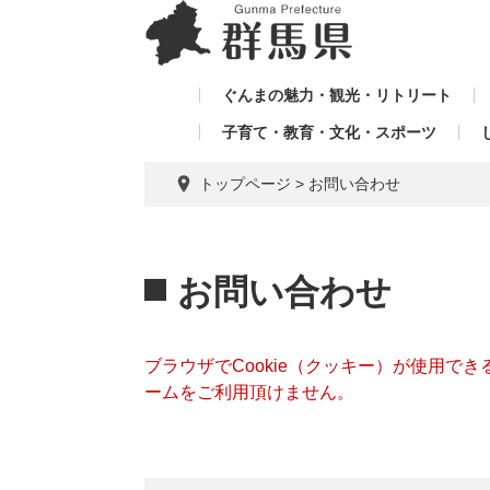
ペ
メ
メ
ー
ニ
ニ
ジ
ュ
ュ
の
ー
ぐんまの魅力・観光・リトリート
ー
先
を
子育て・教育・文化・スポーツ
を
頭
飛
飛
で
ば
トップページ
>
お問い合わせ
す。
し
ば
て
し
本
本
て
文
文
お問い合わせ
へ
ブラウザでCookie（クッキー）が使用で
ームをご利用頂けません。