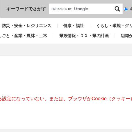
本文へ
キーワードでさがす
検
索
対
防災・安全・レジリエンス
健康・福祉
くらし・環境・グ
象
しごと・産業・農林・土木
県政情報・ＤＸ・県の計画
組織
きる設定になっていない、または、ブラウザがCookie（クッ