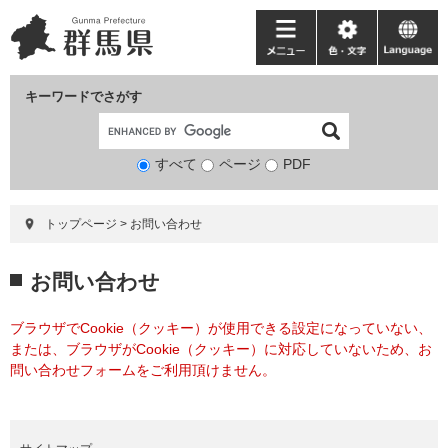
ペ
メ
ー
ニ
メ
色・
language
ジ
ュ
ニ
文
の
ー
ュ
字
キーワードでさがす
先
を
ー
頭
飛
で
ば
すべて
ページ
検
PDF
す。
し
索
て
対
本
トップページ
>
お問い合わせ
象
文
へ
本
お問い合わせ
文
ブラウザでCookie（クッキー）が使用できる設定になっていない、
または、ブラウザがCookie（クッキー）に対応していないため、お
問い合わせフォームをご利用頂けません。