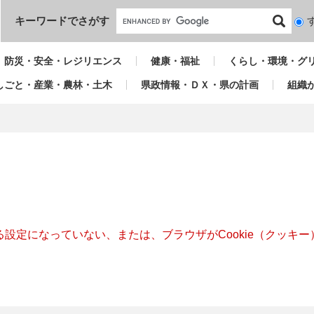
本文へ
キーワードでさがす
検
索
対
防災・安全・レジリエンス
健康・福祉
くらし・環境・グ
象
しごと・産業・農林・土木
県政情報・ＤＸ・県の計画
組織
きる設定になっていない、または、ブラウザがCookie（クッ