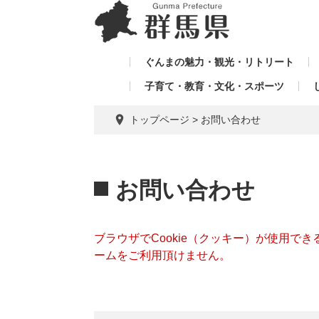
ペ
メ
メ
ー
ニ
ニ
ジ
ュ
ュ
の
ー
ぐんまの魅力・観光・リトリート
ー
先
を
子育て・教育・文化・スポーツ
を
頭
飛
飛
で
ば
トップページ
>
お問い合わせ
す。
し
ば
て
し
本
本
て
文
文
お問い合わせ
へ
ブラウザでCookie（クッキー）が使用で
ームをご利用頂けません。