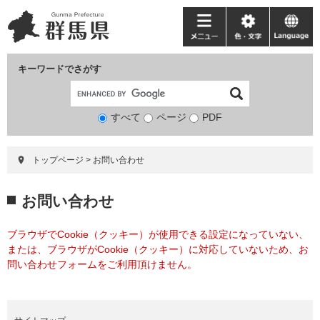
ペ
メ
ー
ニ
メ
色・
language
ジ
ュ
ニ
文
の
ー
ュ
字
キーワードでさがす
先
を
ー
頭
飛
で
ば
すべて
ページ
検
PDF
す。
し
索
て
対
本
トップページ
>
お問い合わせ
象
文
へ
本
お問い合わせ
文
ブラウザでCookie（クッキー）が使用できる設定になっていない、
または、ブラウザがCookie（クッキー）に対応していないため、お
問い合わせフォームをご利用頂けません。