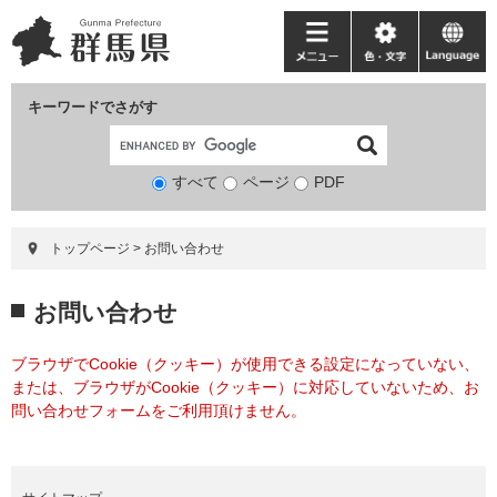
ペ
メ
ー
ニ
メ
色・
language
ジ
ュ
ニ
文
の
ー
ュ
字
キーワードでさがす
先
を
ー
頭
飛
で
ば
すべて
ページ
検
PDF
す。
し
索
て
対
本
トップページ
>
お問い合わせ
象
文
へ
本
お問い合わせ
文
ブラウザでCookie（クッキー）が使用できる設定になっていない、
または、ブラウザがCookie（クッキー）に対応していないため、お
問い合わせフォームをご利用頂けません。