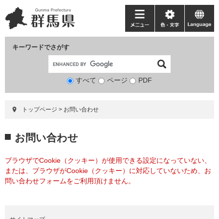
ペ
メ
ー
ニ
メ
色・
language
ジ
ュ
ニ
文
の
ー
ュ
字
キーワードでさがす
先
を
ー
頭
飛
で
ば
すべて
ページ
検
PDF
す。
し
索
て
対
本
トップページ
>
お問い合わせ
象
文
へ
本
お問い合わせ
文
ブラウザでCookie（クッキー）が使用できる設定になっていない、
または、ブラウザがCookie（クッキー）に対応していないため、お
問い合わせフォームをご利用頂けません。