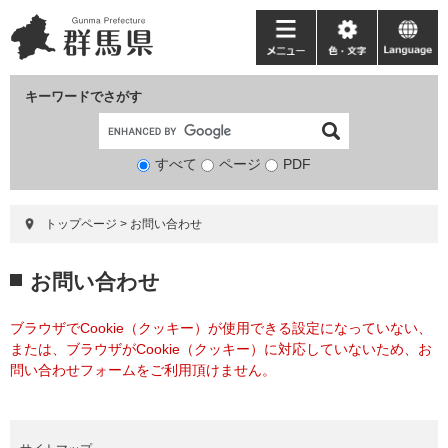
ペ
メ
ー
ニ
メ
色・
language
ジ
ュ
ニ
文
の
ー
ュ
字
キーワードでさがす
先
を
ー
頭
飛
で
ば
すべて
ページ
検
PDF
す。
し
索
て
対
本
トップページ
>
お問い合わせ
象
文
へ
本
お問い合わせ
文
ブラウザでCookie（クッキー）が使用できる設定になっていない、
または、ブラウザがCookie（クッキー）に対応していないため、お
問い合わせフォームをご利用頂けません。