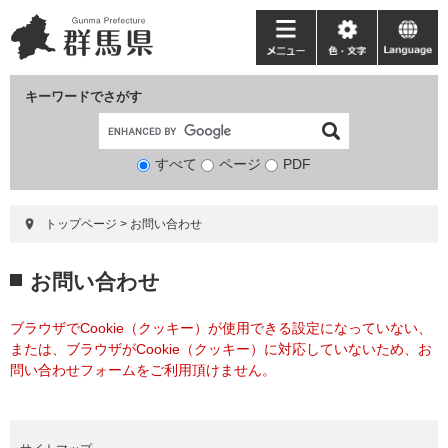
ペ
メ
ー
ニ
メ
色・
language
ジ
ュ
ニ
文
の
ー
ュ
字
キーワードでさがす
先
を
ー
頭
飛
で
ば
すべて
ページ
検
PDF
す。
し
索
て
対
本
トップページ
>
お問い合わせ
象
文
へ
本
お問い合わせ
文
ブラウザでCookie（クッキー）が使用できる設定になっていない、
または、ブラウザがCookie（クッキー）に対応していないため、お
問い合わせフォームをご利用頂けません。