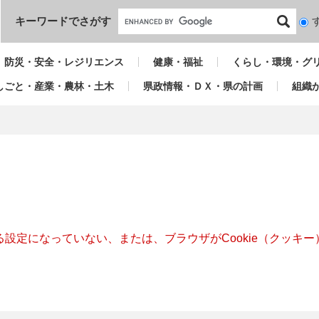
本文へ
キーワードでさがす
検
索
対
防災・安全・レジリエンス
健康・福祉
くらし・環境・グ
象
しごと・産業・農林・土木
県政情報・ＤＸ・県の計画
組織
きる設定になっていない、または、ブラウザがCookie（クッ