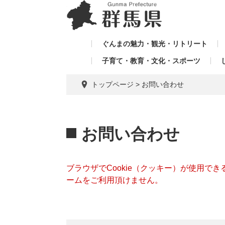
ペ
メ
メ
ー
ニ
ニ
ジ
ュ
ュ
の
ー
ぐんまの魅力・観光・リトリート
ー
先
を
子育て・教育・文化・スポーツ
を
頭
飛
飛
で
ば
トップページ
>
お問い合わせ
す。
し
ば
て
し
本
本
て
文
文
お問い合わせ
へ
ブラウザでCookie（クッキー）が使用で
ームをご利用頂けません。