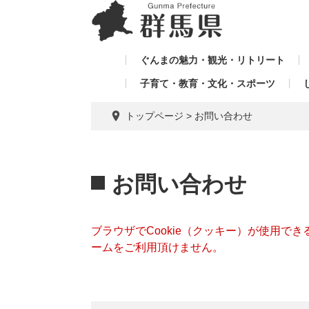
ペ
メ
メ
ー
ニ
ニ
ジ
ュ
ュ
の
ー
ぐんまの魅力・観光・リトリート
ー
先
を
子育て・教育・文化・スポーツ
を
頭
飛
飛
で
ば
トップページ
>
お問い合わせ
す。
し
ば
て
し
本
本
て
文
文
お問い合わせ
へ
ブラウザでCookie（クッキー）が使用で
ームをご利用頂けません。