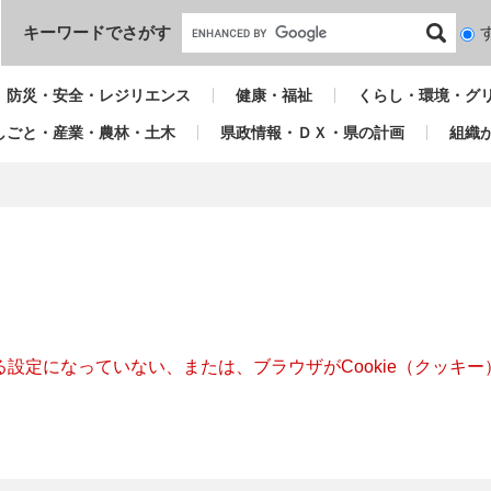
本文へ
キーワードでさがす
検
索
対
防災・安全・レジリエンス
健康・福祉
くらし・環境・グ
象
しごと・産業・農林・土木
県政情報・ＤＸ・県の計画
組織
きる設定になっていない、または、ブラウザがCookie（クッ