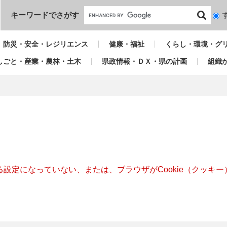
本文へ
キーワードでさがす
検
索
対
防災・安全・レジリエンス
健康・福祉
くらし・環境・グ
象
しごと・産業・農林・土木
県政情報・ＤＸ・県の計画
組織
きる設定になっていない、または、ブラウザがCookie（クッ