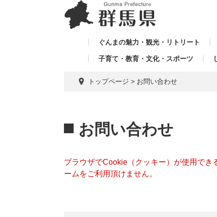
ペ
メ
メ
ー
ニ
ニ
ジ
ュ
ュ
の
ー
ぐんまの魅力・観光・リトリート
ー
先
を
子育て・教育・文化・スポーツ
を
頭
飛
飛
で
ば
トップページ
>
お問い合わせ
す。
し
ば
て
し
本
本
て
文
文
お問い合わせ
へ
ブラウザでCookie（クッキー）が使用で
ームをご利用頂けません。