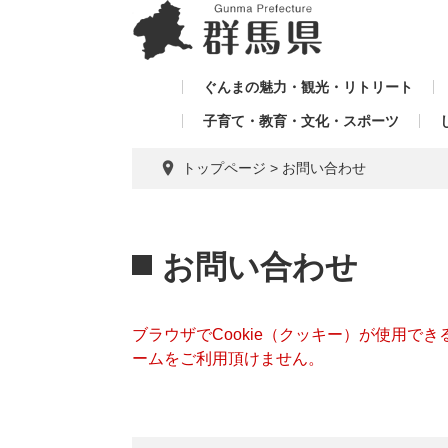
ペ
メ
メ
ー
ニ
ニ
ジ
ュ
ュ
の
ー
ぐんまの魅力・観光・リトリート
ー
先
を
子育て・教育・文化・スポーツ
を
頭
飛
飛
で
ば
トップページ
>
お問い合わせ
す。
し
ば
て
し
本
本
て
文
文
お問い合わせ
へ
ブラウザでCookie（クッキー）が使用で
ームをご利用頂けません。