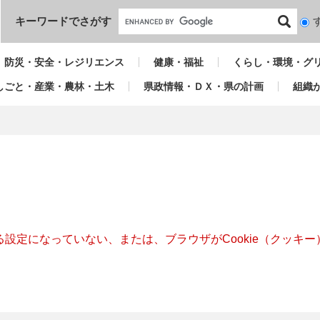
本文へ
キーワードでさがす
検
索
対
防災・安全・レジリエンス
健康・福祉
くらし・環境・グ
象
しごと・産業・農林・土木
県政情報・ＤＸ・県の計画
組織
きる設定になっていない、または、ブラウザがCookie（クッ