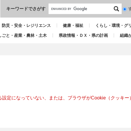
本文へ
キーワードでさがす
検
索
対
防災・安全・レジリエンス
健康・福祉
くらし・環境・グ
象
しごと・産業・農林・土木
県政情報・ＤＸ・県の計画
組織
きる設定になっていない、または、ブラウザがCookie（クッ