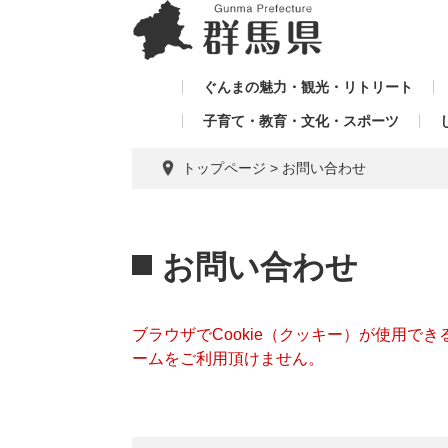
ペ
メ
メ
ー
ニ
ニ
ジ
ュ
ュ
の
ー
ぐんまの魅力・観光・リトリート
ー
先
を
子育て・教育・文化・スポーツ
を
頭
飛
飛
で
ば
トップページ
>
お問い合わせ
す。
し
ば
て
し
本
本
て
文
文
お問い合わせ
へ
ブラウザでCookie（クッキー）が使用で
ームをご利用頂けません。