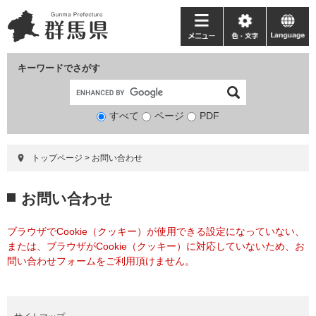
ペ
メ
ー
ニ
メ
色・
language
ジ
ュ
ニ
文
の
ー
ュ
字
キーワードでさがす
先
を
ー
頭
飛
で
ば
すべて
ページ
検
PDF
す。
し
索
て
対
本
トップページ
>
お問い合わせ
象
文
へ
本
お問い合わせ
文
ブラウザでCookie（クッキー）が使用できる設定になっていない、
または、ブラウザがCookie（クッキー）に対応していないため、お
問い合わせフォームをご利用頂けません。