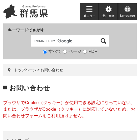
ペ
メ
ー
ニ
メ
色・
language
ジ
ュ
ニ
文
の
ー
ュ
字
キーワードでさがす
先
を
ー
頭
飛
で
ば
すべて
ページ
検
PDF
す。
し
索
て
対
本
トップページ
>
お問い合わせ
象
文
へ
本
お問い合わせ
文
ブラウザでCookie（クッキー）が使用できる設定になっていない、
または、ブラウザがCookie（クッキー）に対応していないため、お
問い合わせフォームをご利用頂けません。