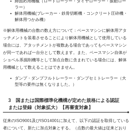
締固め用機械（ロードローラー・タイヤローラー・振動ロー
ラー）
解体用機械(ブレーカー・鉄骨切断機・コンクリート圧砕機・
解体用つかみ機）
※解体用機械の台数の数え方について：ベースマシンに解体用アタ
ッチメントを装着させることにより解体用機械として使用している
場合には、アタッチメントが複数ある場合であってもベースマシン
が同一であれば一台分として数えます。また、ベースマシン自体が
ショベル系掘削機等として加点台数に含まれている場合には、解体
用機械として数えることはできません。
ダンプ・ダンプフルトレーラー・ダンプセミトレーラー（大
型等の要件は無くなりました。）
3 国または国際標準化機構が定めた規格による認証
または登録（対象拡大）【再審査対象】
従来のISO9001及びISO14001に加えて、以下の認証を取得している
者について、新たに加点対象とする。（点数の最大値は従来どおり