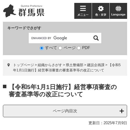
ペ
メ
ー
ニ
メ
色・
language
ジ
ュ
ニ
文
の
ー
ュ
字
キーワードでさがす
先
を
ー
頭
飛
で
ば
すべて
ページ
検
PDF
す。
し
索
て
対
本
トップページ
>
組織からさがす
>
県土整備部
>
建設企画課
>
【令和5
象
文
年1月1日施行】経営事項審査の審査基準等の改正について
へ
本
【令和5年1月1日施行】経営事項審査の
文
審査基準等の改正について
ページ内目次
更新日：2025年7月9日