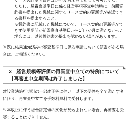
リース契約期間自体は1年7か月未満であっても可とする。
ただし、翌審査基準日に係る経営事項審査申請時に、前回誓
約書を提出した機械に関するリース契約の更新等が確認でき
る書類を提出すること。
※誓約書に記載した機械について、リース契約の更新等がで
きず使用期間が前回審査基準日から1年7か月に満たなかった
場合には、以後誓約書の提出を認めない場合があります。
※既に結果通知済みの審査基準日に係る申請において該当がある場
合は、ご相談ください。
3 経営規模等評価の再審査申立ての特例について
【再審査申立期間は終了しました】
建設業法施行規則の一部改正等に伴い、以下の要件を全て満たす者
に限り、再審査申立てを手数料無料で受付します。
※本改正に伴う総合評定値の変化が見込まれない場合、再審査を受
審することはできません。