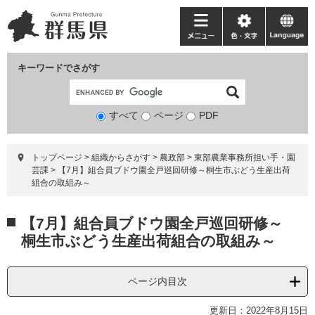
ペ
メ
ー
ニ
メ
色・
language
ジ
ュ
ニ
文
の
ー
ュ
字
キーワードでさがす
先
を
ー
頭
飛
で
ば
すべて
ページ
検
PDF
す。
し
索
て
対
本
トップページ
>
組織からさがす
>
農政部
>
東部農業事務所担い手・園
象
文
芸課
>
【7月】組合員ブドウ園全戸巡回研修～桐生市ぶどう生産出荷
へ
組合の取組み～
本
【7月】組合員ブドウ園全戸巡回研修～
文
桐生市ぶどう生産出荷組合の取組み～
ページ内目次
更新日：2022年8月15日