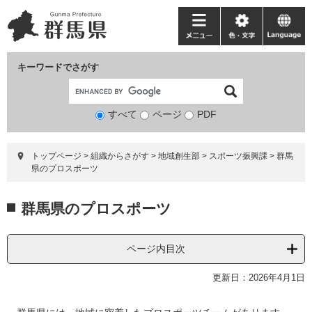
ペ
メ
ー
ニ
メ
色・
language
ジ
ュ
ニ
文
の
ー
ュ
字
キーワードでさがす
先
を
ー
頭
飛
で
ば
すべて
ページ
検
PDF
す。
し
索
て
対
本
トップページ
>
組織からさがす
>
地域創生部
>
スポーツ振興課
>
群馬
象
文
県のプロスポーツ
へ
本
群馬県のプロスポーツ
文
ページ内目次
更新日：2026年4月1日