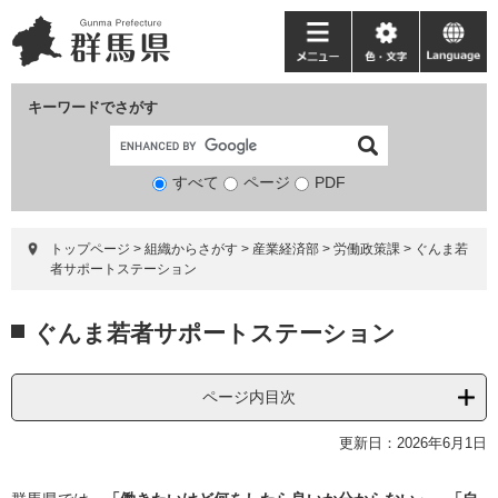
ペ
メ
ー
ニ
メ
色・
language
ジ
ュ
ニ
文
の
ー
ュ
字
キーワードでさがす
先
を
ー
頭
飛
で
ば
すべて
ページ
検
PDF
す。
し
索
て
対
本
トップページ
>
組織からさがす
>
産業経済部
>
労働政策課
>
ぐんま若
象
文
者サポートステーション
へ
本
ぐんま若者サポートステーション
文
ページ内目次
更新日：2026年6月1日