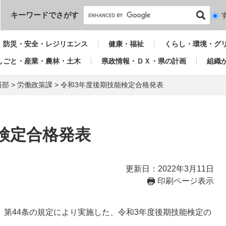
本文へ
キーワードでさがす
検
索
対
防災・安全・レジリエンス
健康・福祉
くらし・環境・グ
象
しごと・産業・農林・土木
県政情報・ＤＸ・県の計画
組織
済部
>
労働政策課
>
令和3年度後期技能検定合格発表
検定合格発表
更新日：2022年3月11日
印刷ページ表示
）第44条の規定により実施した、令和3年度後期技能検定の