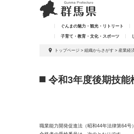
ペ
メ
メ
ー
ニ
ニ
ジ
ュ
ュ
の
ー
ぐんまの魅力・観光・リトリート
ー
先
を
子育て・教育・文化・スポーツ
を
頭
飛
飛
で
ば
トップページ
>
組織からさがす
>
産業経
す。
し
ば
て
し
本
本
て
文
文
令和3年度後期技能
へ
職業能力開発促進法（昭和44年法律第64号