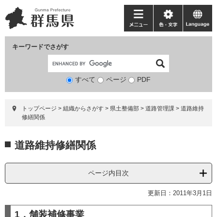
ペ
メ
ー
ニ
メ
色・
language
ジ
ュ
ニ
文
の
ー
ュ
字
キーワードでさがす
先
を
ー
頭
飛
で
ば
すべて
ページ
検
PDF
す。
し
索
て
対
本
トップページ
>
組織からさがす
>
県土整備部
>
道路管理課
>
道路維持
象
文
修繕関係
へ
本
道路維持修繕関係
文
ページ内目次
更新日：2011年3月1日
1．舗装補修事業