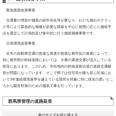
緊急路面改善事業
交通量の増加や舗装の経年劣化等が重なり、わだち掘れやクラッ
ク等により緊急的な補修が必要な路線を中心に状態に応じた舗装手
法を選定して計画的及び集中的に行う舗装補修事業です。
沿道環境改善事業
近年の自動車交通の急速な発達や急激な都市化の進展によって、
特に都市部の幹線道路においては、大量の通過交通が流入している
状況にあります。このため、市街地内の幹線道路沿道の道路交通騒
音が問題になっています。そこで県では住宅等が建ち並ぶ区域にお
いて3年連続環境基準を越えている箇所を対象に特に状況の悪いとこ
ろから騒音対策のための舗装工事を行っています。
群馬県管理の道路延長
表のサイズを切り替える