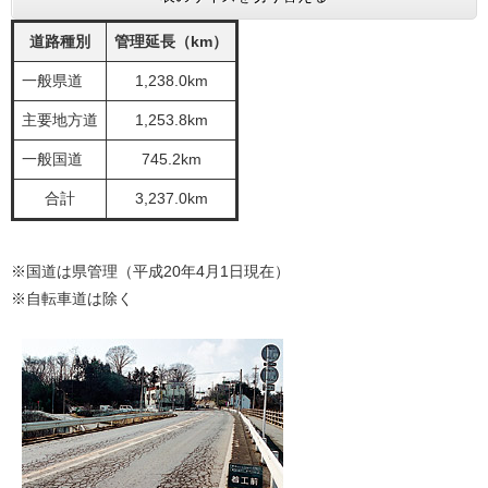
道路種別
管理延長（km）
一般県道
1,238.0km
主要地方道
1,253.8km
一般国道
745.2km
合計
3,237.0km
※国道は県管理（平成20年4月1日現在）
※自転車道は除く