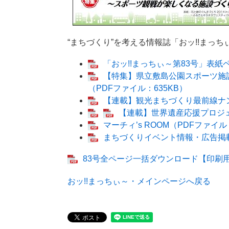
“まちづくり”を考える情報誌「おッ!!まっち
「おッ!!まっちぃ～第83号」表紙ペ
【特集】県立敷島公園スポーツ施
（PDFファイル：635KB）
【連載】観光まちづくり最前線ナンバ
【連載】世界遺産応援プロジェ
​マーチィ’s ROOM（PDFファイル
まちづくりイベント情報・広告掲載
83号全ページ一括ダウンロード【印刷用】 
おッ!!まっちぃ～・メインページへ戻る