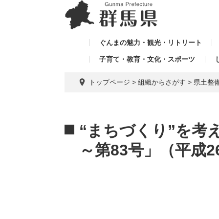
ペ
メ
メ
ー
ニ
ニ
ジ
ュ
ュ
の
ー
ぐんまの魅力・観光・リトリート
ー
先
を
子育て・教育・文化・スポーツ
を
頭
飛
飛
で
ば
トップページ
>
組織からさがす
>
県土整
す。
し
ば
て
し
本
本
て
文
文
“まちづくり”を考
へ
～第83号」（平成2