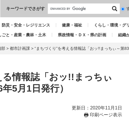
本文へ
キーワードでさがす
検
索
対
防災・安全・レジリエンス
健康・福祉
くらし・環境・グ
象
しごと・産業・農林・土木
県政情報・ＤＸ・県の計画
組織
備部
>
都市計画課
>
“まちづくり”を考える情報誌「おッ!!まっちぃ～第8
える情報誌「おッ!!まっちぃ
6年5月1日発行）
更新日：2020年11月1日
印刷ページ表示