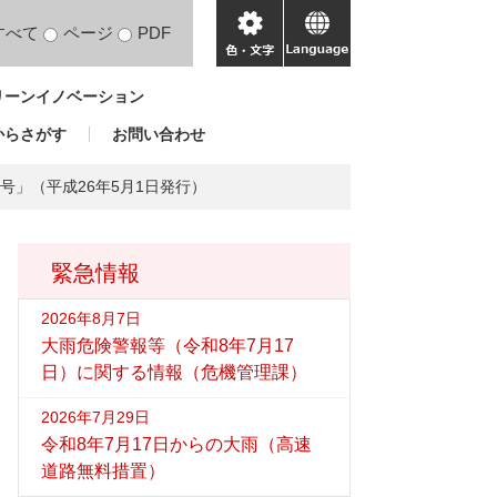
すべて
ページ
PDF
色・
language
文
リーンイノベーション
字
からさがす
お問い合わせ
3号」（平成26年5月1日発行）
緊急情報
2026年8月7日
大雨危険警報等（令和8年7月17
日）に関する情報（危機管理課）
2026年7月29日
令和8年7月17日からの大雨（高速
道路無料措置）