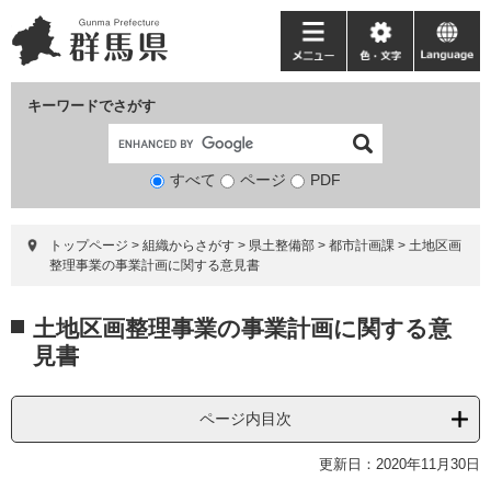
ペ
メ
ー
ニ
メ
色・
language
ジ
ュ
ニ
文
の
ー
ュ
字
キーワードでさがす
先
を
ー
頭
飛
で
ば
すべて
ページ
検
PDF
す。
し
索
て
対
本
トップページ
>
組織からさがす
>
県土整備部
>
都市計画課
>
土地区画
象
文
整理事業の事業計画に関する意見書
へ
本
土地区画整理事業の事業計画に関する意
文
見書
ページ内目次
更新日：2020年11月30日