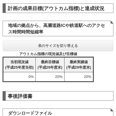
計画の成果目標(アウトカム指標)と達成状況
地域の拠点から、高層道路ICや鉄道駅へのアクセ
ス時間時間短縮率
表のサイズを切り替える
アウトカム指標の現況値及び目標値
当初現況値
最終目標値
最終実績値
(平成25年度当初)
(平成29年度末)
(平成29年度末)
0%
20%
20%
事後評価書
ダウンロードファイル