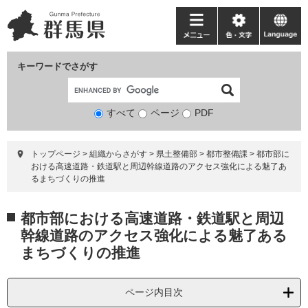
ペ
メ
ー
ニ
メ
色・
language
ジ
ュ
ニ
文
の
ー
ュ
字
キーワードでさがす
先
を
ー
頭
飛
で
ば
すべて
ページ
検
PDF
す。
し
索
て
対
本
トップページ
>
組織からさがす
>
県土整備部
>
都市整備課
>
都市部に
象
文
おける高速道路・鉄道駅と周辺幹線道路のアクセス強化による魅了あ
へ
るまちづくりの推進
本
都市部における高速道路・鉄道駅と周辺
文
幹線道路のアクセス強化による魅了ある
まちづくりの推進
ページ内目次